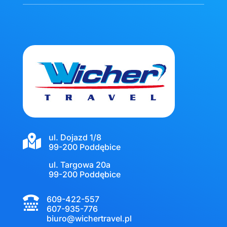
ul. Dojazd 1/8

99-200 Poddębice
ul. Targowa 20a
99-200 Poddębice
609-422-557

607-935-776
biuro@wichertravel.pl