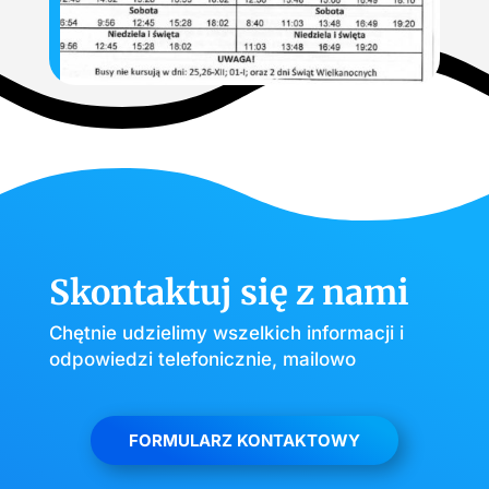
Skontaktuj się z nami
Chętnie udzielimy wszelkich informacji i
odpowiedzi telefonicznie, mailowo
FORMULARZ KONTAKTOWY