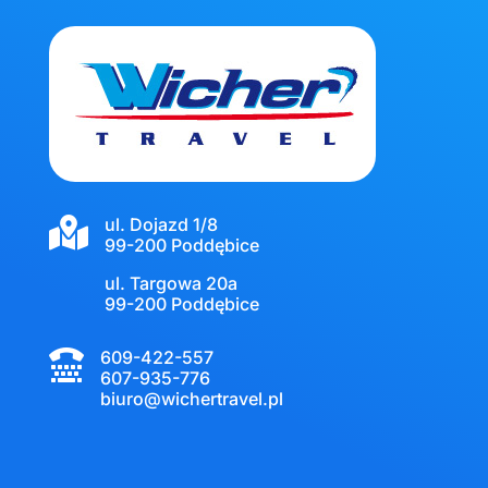
ul. Dojazd 1/8

99-200 Poddębice
ul. Targowa 20a
99-200 Poddębice
609-422-557

607-935-776
biuro@wichertravel.pl