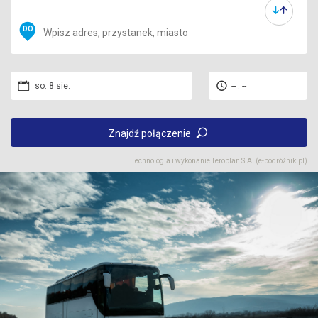
DO
so. 8 sie.
-- : --
Znajdź połączenie
Technologia i wykonanie
Teroplan S.A. (e-podróżnik.pl)